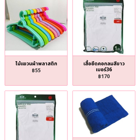
ไม้แขวนผ้าพลาสติก
เสื้อยืดคอกลมสีขาว
เบอร์36
฿55
฿170