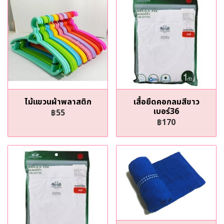
ไม้แขวนผ้าพลาสติก
เสื้อยืดคอกลมสีขาว
เบอร์36
฿55
฿170