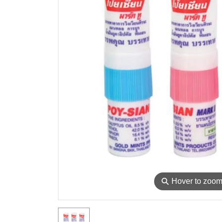
⚲
Hover to zoo