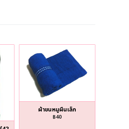
ผ้าขนหนูผืนเล็ก
฿40
ร์42