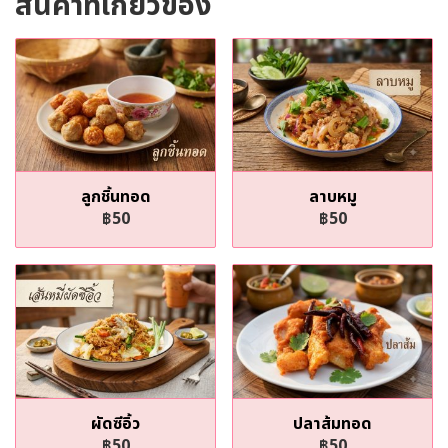
สินค้าที่เกี่ยวข้อง
ลูกชิ้นทอด
ลาบหมู
฿50
฿50
ผัดซีอิ้ว
ปลาส้มทอด
฿50
฿50